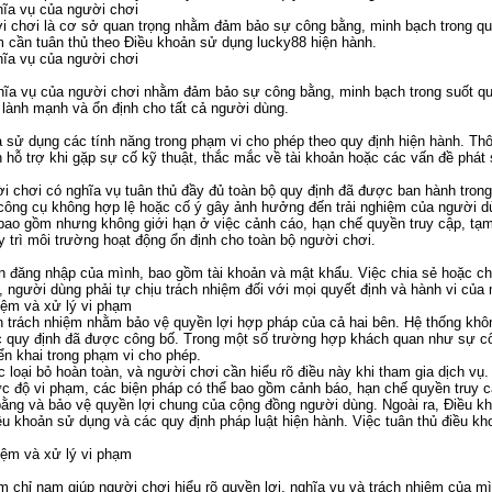
hĩa vụ của người chơi
ời chơi là cơ sở quan trọng nhằm đảm bảo sự công bằng, minh bạch trong quá
cần tuân thủ theo Điều khoản sử dụng lucky88 hiện hành.
hĩa vụ của người chơi
hĩa vụ của người chơi nhằm đảm bảo sự công bằng, minh bạch trong suốt quá 
lành mạnh và ổn định cho tất cả người dùng.
à sử dụng các tính năng trong phạm vi cho phép theo quy định hiện hành. T
hỗ trợ khi gặp sự cố kỹ thuật, thắc mắc về tài khoản hoặc các vấn đề phát s
chơi có nghĩa vụ tuân thủ đầy đủ toàn bộ quy định đã được ban hành trong đ
g công cụ không hợp lệ hoặc cố ý gây ảnh hưởng đến trải nghiệm của người 
bao gồm nhưng không giới hạn ở việc cảnh cáo, hạn chế quyền truy cập, t
trì môi trường hoạt động ổn định cho toàn bộ người chơi.
in đăng nhập của mình, bao gồm tài khoản và mật khẩu. Việc chia sẻ hoặc c
người dùng phải tự chịu trách nhiệm đối với mọi quyết định và hành vi của m
iệm và xử lý vi phạm
n trách nhiệm nhằm bảo vệ quyền lợi hợp pháp của cả hai bên. Hệ thống không
 quy định đã được công bố. Trong một số trường hợp khách quan như sự cố k
ển khai trong phạm vi cho phép.
c loại bỏ hoàn toàn, và người chơi cần hiểu rõ điều này khi tham gia dịch vụ
c độ vi phạm, các biện pháp có thể bao gồm cảnh báo, hạn chế quyền truy c
ng và bảo vệ quyền lợi chung của cộng đồng người dùng. Ngoài ra, Điều kho
ều khoản sử dụng và các quy định pháp luật hiện hành. Việc tuân thủ điều k
iệm và xử lý vi phạm
m chỉ nam giúp người chơi hiểu rõ quyền lợi, nghĩa vụ và trách nhiệm của mì