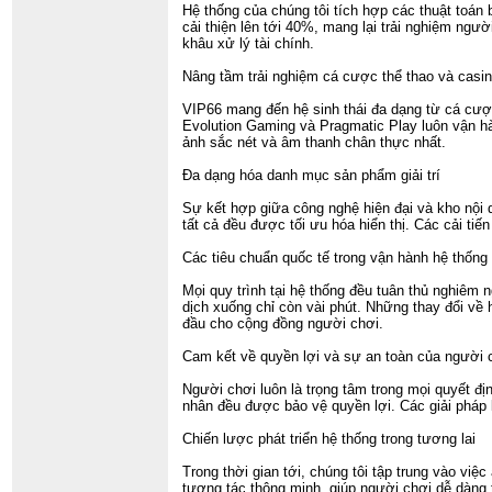
Hệ thống của chúng tôi tích hợp các thuật toán 
cải thiện lên tới 40%, mang lại trải nghiệm ng
khâu xử lý tài chính.
Nâng tầm trải nghiệm cá cược thể thao và casi
VIP66 mang đến hệ sinh thái đa dạng từ cá cược
Evolution Gaming và Pragmatic Play luôn vận hà
ảnh sắc nét và âm thanh chân thực nhất.
Đa dạng hóa danh mục sản phẩm giải trí
Sự kết hợp giữa công nghệ hiện đại và kho nội 
tất cả đều được tối ưu hóa hiển thị. Các cải tiế
Các tiêu chuẩn quốc tế trong vận hành hệ thống
Mọi quy trình tại hệ thống đều tuân thủ nghiêm 
dịch xuống chỉ còn vài phút. Những thay đổi về 
đầu cho cộng đồng người chơi.
Cam kết về quyền lợi và sự an toàn của người 
Người chơi luôn là trọng tâm trong mọi quyết đị
nhân đều được bảo vệ quyền lợi. Các giải pháp
Chiến lược phát triển hệ thống trong tương lai
Trong thời gian tới, chúng tôi tập trung vào việ
tương tác thông minh, giúp người chơi dễ dàng 