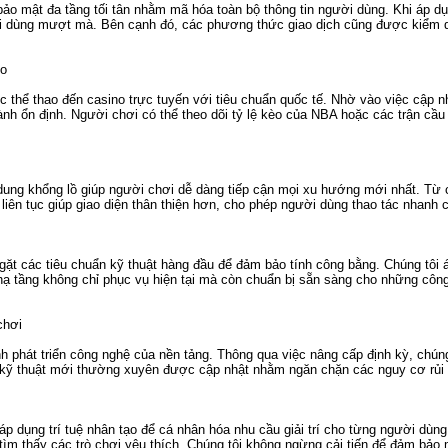
bảo mật đa tầng tối tân nhằm mã hóa toàn bộ thông tin người dùng. Khi áp dụn
ười dùng mượt mà. Bên cạnh đó, các phương thức giao dịch cũng được kiểm du
no
 thể thao đến casino trực tuyến với tiêu chuẩn quốc tế. Nhờ vào việc cập 
nh ổn định. Người chơi có thể theo dõi tỷ lệ kèo của NBA hoặc các trận cầu
dung khổng lồ giúp người chơi dễ dàng tiếp cận mọi xu hướng mới nhất. Từ cá
n liên tục giúp giao diện thân thiện hơn, cho phép người dùng thao tác nhanh c
ngặt các tiêu chuẩn kỹ thuật hàng đầu để đảm bảo tính công bằng. Chúng tôi á
hạ tầng không chỉ phục vụ hiện tại mà còn chuẩn bị sẵn sàng cho những công n
chơi
nh phát triển công nghệ của nền tảng. Thông qua việc nâng cấp định kỳ, chún
 kỹ thuật mới thường xuyên được cập nhật nhằm ngăn chặn các nguy cơ rủi r
c áp dụng trí tuệ nhân tạo để cá nhân hóa nhu cầu giải trí cho từng người dù
tìm thấy các trò chơi yêu thích. Chúng tôi không ngừng cải tiến để đảm bảo