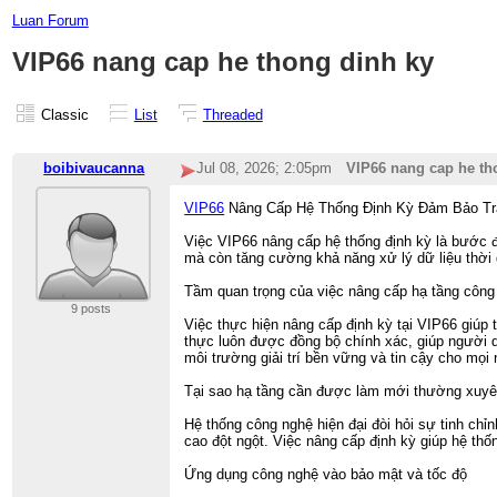
Luan Forum
VIP66 nang cap he thong dinh ky
Classic
List
Threaded
boibivaucanna
Jul 08, 2026; 2:05pm
VIP66 nang cap he th
VIP66
Nâng Cấp Hệ Thống Định Kỳ Đảm Bảo Tr
Việc VIP66 nâng cấp hệ thống định kỳ là bước đi
mà còn tăng cường khả năng xử lý dữ liệu thời g
Tầm quan trọng của việc nâng cấp hạ tầng công
9 posts
Việc thực hiện nâng cấp định kỳ tại VIP66 giúp 
thực luôn được đồng bộ chính xác, giúp người 
môi trường giải trí bền vững và tin cậy cho mọi
Tại sao hạ tầng cần được làm mới thường xuy
Hệ thống công nghệ hiện đại đòi hỏi sự tinh chỉn
cao đột ngột. Việc nâng cấp định kỳ giúp hệ th
Ứng dụng công nghệ vào bảo mật và tốc độ