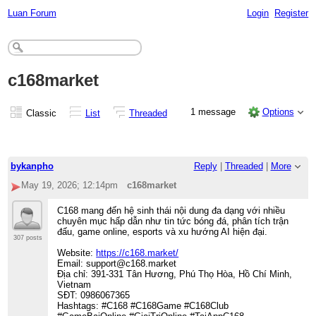
Luan Forum
Login
Register
c168market
1 message
Options
Classic
List
Threaded
bykanpho
Reply
|
Threaded
|
More
May 19, 2026; 12:14pm
c168market
C168 mang đến hệ sinh thái nội dung đa dạng với nhiều
chuyên mục hấp dẫn như tin tức bóng đá, phân tích trận
đấu, game online, esports và xu hướng AI hiện đại.
307 posts
Website:
https://c168.market/
Email: support@c168.market
Địa chỉ: 391-331 Tân Hương, Phú Thọ Hòa, Hồ Chí Minh,
Vietnam
SĐT: 0986067365
Hashtags: #C168 #C168Game #C168Club