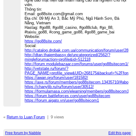
nghệ bảo mật hiện đại nhằm nâng cao trải nghiệm cho hội
viên.
Thông tin:
Email: go88site.com@gmail.com
Địa chỉ: 09 Mỹ An 3, Bắc Mỹ Phú, Ngũ Hành Sơn, Đà
Nẵng, Vietnam
Hastag: #go88, #go88_casino, #go88club, #go_88,
#taixiu_go88, #cong_game_go88, #go88_game_bai
Website:
https://go88site.com/
Social:
http://catalog.drobak.com.ua/communication/forum/user/28527
http://dtan.thaiembassy.de/uncategorized/2562/?
mingleforumaction=profile&id=512118
http://forum.modulebazaar.com/forums/user/go88sitecom1/
http://vetstate.ru/forum/?
PAGE_NAME=profile_view&UID=268175&backurl=%2Fforu
https://awan.pro/forum/user/181582/
https://axe.rs/forum/members/go88sitecom.13435710/#about
https://chanylib.ru/ru/forum/user/30512/
https://formulamasa.com/elearning/members/go88sitecom1
https://forum.battleforces.com/user/go88sitecom
https://forum.aigato.vn/user/go88sitecom1
«
Return to Luan Forum
|
9 views
Free forum by Nabble
Edit this page