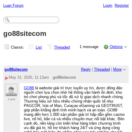
Luan Forum
Login
Register
go88sitecom
1 message
Options
Classic
List
Threaded
go88sitecom
Reply
|
Threaded
|
More
May 31, 2026; 11:13am
go88sitecom
GO88
là website giải trí trực tuyến uy tín, được đông đảo
người chơi lựa chọn nhờ hệ thống vận hành ổn định, kho
trò chơi phong phú và tốc độ xử lý giao dịch nhanh chóng.
1 post
Thương hiệu sở hữu nhiều chứng nhận quốc tế như
PAGCOR, Isle of Man, Curaçao eGaming và GEOTRUST,
góp phần khẳng định tính minh bạch và an toàn. GO88
mang đến hơn 1.000 sản phẩm giải trí hấp dẫn gồm casino
live, nổ hũ, bắn cá và nhiều chuyên mục nổi bật khác. Bên
cạnh đó, nền tảng còn triển khai hàng trăm chương trình
ưu đãi giá trị, hỗ trợ khách hàng 24/7 và ứng dụng công