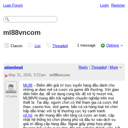
Luan Forum
Login
Register
ml88vncom
1 message
Options
Classic
List
Threaded
adawdwad
Reply
|
Threaded
|
More
May 31, 2026; 3:57am
ml88vncom
ML88
– Điểm đến giải trí trực tuyến hàng đầu dành cho
những ai đam mê cá cược và game đổi thưởng. Với giao
diện hiện đại, dễ sử dụng cùng tốc độ xử lý mượt mà,
121 posts
ML88VN mang đến trải nghiệm chuyên nghiệp trên mọi
thiết bị. Tại đây, người chơi có thể tham gia cá cược thể
thao, casino live, slot game, bắn cá và hàng loạt trò chơi
hấp dẫn khác với tỷ lệ thưởng cực kỳ cạnh tranh.
nổ hũ
ra đời mang đến nền tảng cá cược an toàn, cập
nhật hệ thống trò chơi phong phú và đầu tư vào dịch vụ
giải trí đẳng cấp hàng đầu. Ngoài giấy phép hợp pháp