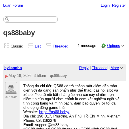
Luan Forum
Login
Register
qs88baby
1 message
Options
Classic
List
Threaded
bykanpho
Reply
|
Threaded
|
More
May 18, 2026; 3:56am
qs88baby
Thông tin chi tiết: QS88 đã trở thành một điểm đến toàn
diện với đa dạng sản phẩm như thể thao, casino, slot và
xổ số. Yếu tố nổi bật nhất giúp nhà cái này chiếm trọn
307 posts
niềm tin của người chơi chính là cam kết nghiêm ngặt về
tính công bằng và minh bạch, đảm bảo quyền lợi tối đa
cho cộng đồng game thủ.
Website:
https://qs88.baby/
Địa chỉ: 198 D17, Phường, An Phú, Hồ Chí Minh, Vietnam
Phone: 0281192279
Email: support@qs88.baby