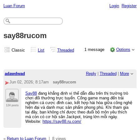
Luan Forum
Login
Register
say88rucom
1 message
Options
Classic
List
Threaded
adawdwad
Reply
|
Threaded
|
More
Jun 02, 2026; 8:17am
say88rucom
Say88
đang khẳng định vị thế dẫn đầu trên thị trường trò
chơi đổi thưởng trực tuyến. Cổng game mang đến trải
nghiệm cá cược đỉnh cao, kết hợp hài hòa giữa công nghệ
124 posts
hiện đại và danh mục sản phẩm phong phú. Khi tham gia
tại đây, bạn không chỉ được theo đuổi bộ môn yêu thích
mà còn có cơ hội săn Jackpot, trúng lớn mỗi ngày.
Website:
https://say88.ru.com/
«
Return to Luan Forum
|
8 views