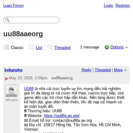
Luan Forum
Login
Register
uu88aaeorg
1 message
Options
Classic
List
Threaded
bykanpho
Reply
|
Threaded
|
More
May 19, 2026; 2:09pm
uu88aaeorg
UU88
là nhà cái trực tuyến uy tín, mang đến trải nghiệm
giải trí đa dạng từ cá cược thể thao, casino trực tiếp, slot
game đến các trò chơi hấp dẫn khác. Nền tảng được thiết
305 posts
kế hiện đại, giao diện thân thiện, tốc độ nạp rút nhanh và
an toàn tuyệt đối.
🌐 Thương hiệu: UU88
🌐 Website:
https://uu88a.ae.org/
📧 Email hỗ trợ: contact@uu88a.ae.org
📧 Địa chỉ: 159/17 Hồng Hà, Tân Sơn Hòa, Hồ Chí Minh,
Vietnam