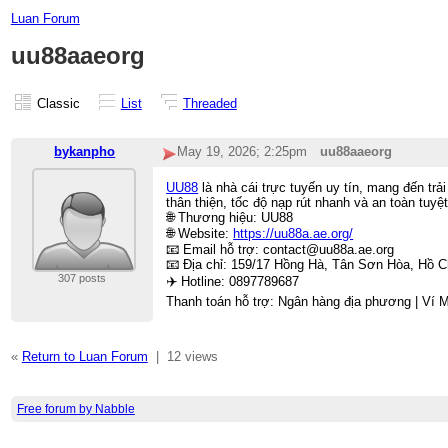
Luan Forum
uu88aaeorg
Classic
List
Threaded
bykanpho
May 19, 2026; 2:25pm
uu88aaeorg
UU88
là nhà cái trực tuyến uy tín, mang đến trải
thân thiện, tốc độ nạp rút nhanh và an toàn tuyệt
🌐 Thương hiệu: UU88
🌐 Website:
https://uu88a.ae.org/
📧 Email hỗ trợ: contact@uu88a.ae.org
📧 Địa chỉ: 159/17 Hồng Hà, Tân Sơn Hòa, Hồ C
307 posts
✈️ Hotline: 0897789687
Thanh toán hỗ trợ: Ngân hàng địa phương | Ví
«
Return to Luan Forum
|
12 views
Free forum by Nabble