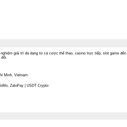
 nghiệm giải trí đa dạng từ cá cược thể thao, casino trực tiếp, slot game đến
 đối.
hí Minh, Vietnam
 MoMo, ZaloPay | USDT Crypto