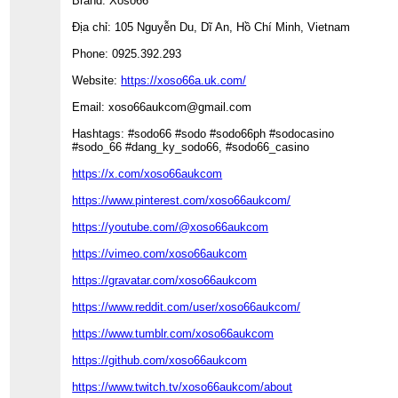
Brand: Xoso66
Địa chỉ: 105 Nguyễn Du, Dĩ An, Hồ Chí Minh, Vietnam
Phone: 0925.392.293
Website:
https://xoso66a.uk.com/
Email: xoso66aukcom@gmail.com
Hashtags: #sodo66 #sodo #sodo66ph #sodocasino
#sodo_66 #dang_ky_sodo66, #sodo66_casino
https://x.com/xoso66aukcom
https://www.pinterest.com/xoso66aukcom/
https://youtube.com/@xoso66aukcom
https://vimeo.com/xoso66aukcom
https://gravatar.com/xoso66aukcom
https://www.reddit.com/user/xoso66aukcom/
https://www.tumblr.com/xoso66aukcom
https://github.com/xoso66aukcom
https://www.twitch.tv/xoso66aukcom/about