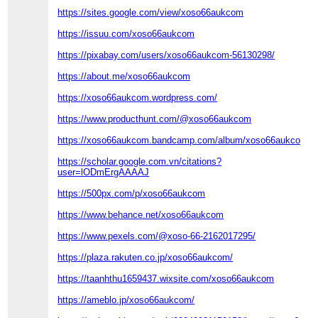
https://sites.google.com/view/xoso66aukcom
https://issuu.com/xoso66aukcom
https://pixabay.com/users/xoso66aukcom-56130298/
https://about.me/xoso66aukcom
https://xoso66aukcom.wordpress.com/
https://www.producthunt.com/@xoso66aukcom
https://xoso66aukcom.bandcamp.com/album/xoso66aukcom
https://scholar.google.com.vn/citations?
user=lODmErgAAAAJ
https://500px.com/p/xoso66aukcom
https://www.behance.net/xoso66aukcom
https://www.pexels.com/@xoso-66-2162017295/
https://plaza.rakuten.co.jp/xoso66aukcom/
https://taanhthu1659437.wixsite.com/xoso66aukcom
https://ameblo.jp/xoso66aukcom/